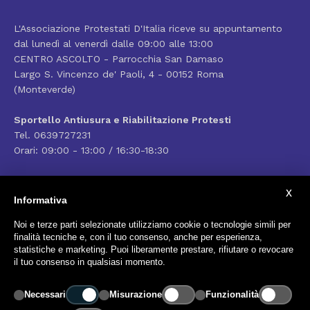
L'Associazione Protestati D'Italia riceve su appuntamento
dal lunedì al venerdì dalle 09:00 alle 13:00
CENTRO ASCOLTO - Parrocchia San Damaso
Largo S. Vincenzo de' Paoli, 4 - 00152 Roma
(Monteverde)
Sportello Antiusura e Riabilitazione Protesti
Tel. 0639727231
Orari: 09:00 - 13:00 / 16:30-18:30
x
Informativa
Noi e terze parti selezionate utilizziamo cookie o tecnologie simili per
finalità tecniche e, con il tuo consenso, anche per esperienza,
statistiche e marketing. Puoi liberamente prestare, rifiutare o revocare
il tuo consenso in qualsiasi momento.
© 2017 Associazione Antiusura Protestati d'Italia
| Tutti i
Necessari
Misurazione
Funzionalità
diritti riservati