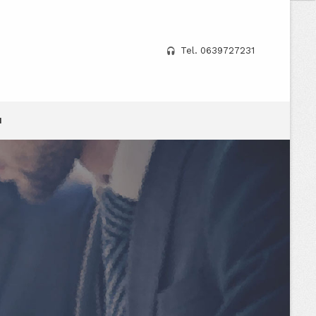
Tel. 0639727231
I